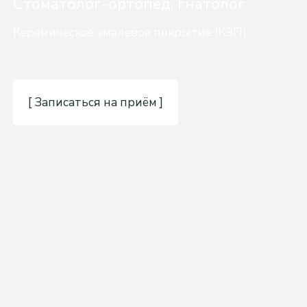
[ Записаться на приём ]