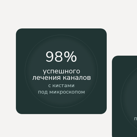
98%
успешного
лечения каналов
с кистами
под микроскопом
п