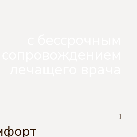
с бессрочным
сопровождением
лечащего врача
]
мфорт