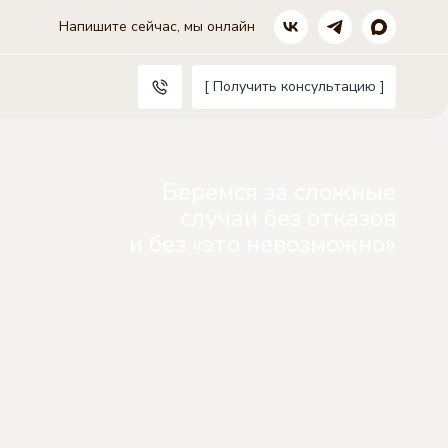
Напишите сейчас, мы онлайн
[ Получить консультацию ]
Беремся за сложные
случаи без отказов
и без «это невозможно»