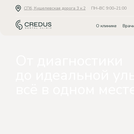
СПб, Кушелевская дорога 3 к.2
ПН–ВС 9:00–21:00
О клинике
Врач
От диагностики
до идеальной ул
всё в одном мест